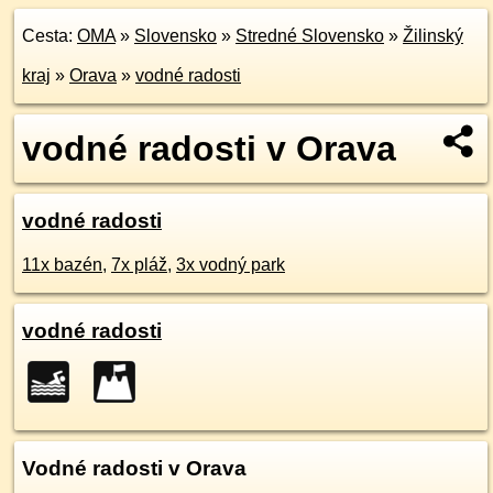
Cesta:
OMA
»
Slovensko
»
Stredné Slovensko
»
Žilinský
kraj
»
Orava
»
vodné radosti
vodné radosti v Orava
vodné radosti
11x bazén
,
7x pláž
,
3x vodný park
vodné radosti
Vodné radosti v Orava