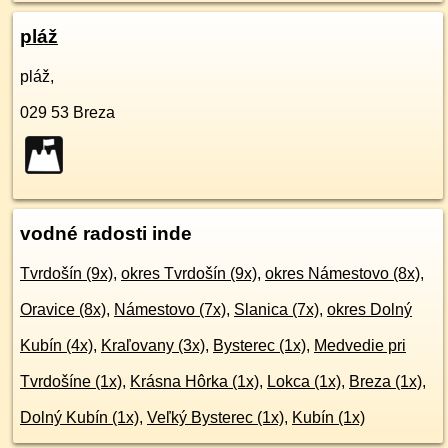
pláž
pláž,
029 53
Breza
vodné radosti inde
Tvrdošín (9x)
,
okres Tvrdošín (9x)
,
okres Námestovo (8x)
,
Oravice (8x)
,
Námestovo (7x)
,
Slanica (7x)
,
okres Dolný
Kubín (4x)
,
Kraľovany (3x)
,
Bysterec (1x)
,
Medvedie pri
Tvrdošíne (1x)
,
Krásna Hôrka (1x)
,
Lokca (1x)
,
Breza (1x)
,
Dolný Kubín (1x)
,
Veľký Bysterec (1x)
,
Kubín (1x)