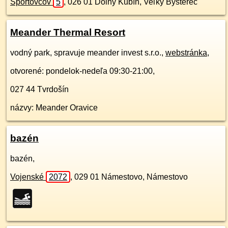
Športovcov
5
,
026 01
Dolný Kubín, Veľký Bysterec
Meander Thermal Resort
vodný park, spravuje meander invest s.r.o.,
webstránka
,
otvorené: pondelok-nedeľa 09:30-21:00,
027 44
Tvrdošín
názvy: Meander Oravice
bazén
bazén,
Vojenské
2072
,
029 01
Námestovo, Námestovo