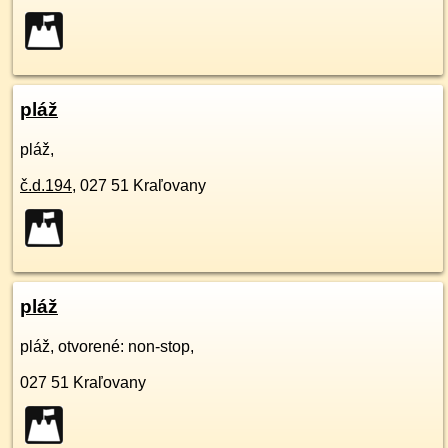
pláž
pláž,
č.d.
194
,
027 51
Kraľovany
pláž
pláž, otvorené: non-stop,
027 51
Kraľovany