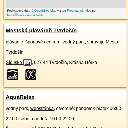
Podkladové dáta ©
OpenStreetMap
vrstva
Freemap.sk
, viac na
10 km
https://orava.oma.sk/voda
Mestská plaváreň Tvrdošín
plávanie, športové centrum, vodný park, spravuje Mesto
Tvrdošín,
Sídlisko
16
,
027 44
Tvrdošín, Krásna Hôrka
AquaRelax
vodný park,
webstránka
, otvorené: pondelok-piatok 06:00-
22:00, sobota,nedeľa 10:00-22:00,