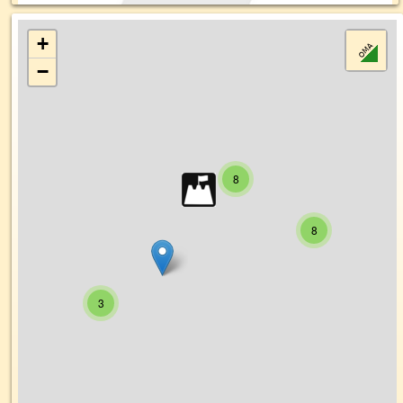
+
−
8
8
3